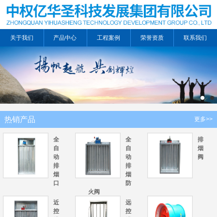
关于我们
产品中心
工程案例
荣誉资质
联系我们
热销产品
更多>>
全
全
排
自
自
烟
动
动
阀
排
排
烟
烟
口
防
火阀
近
远
控
控