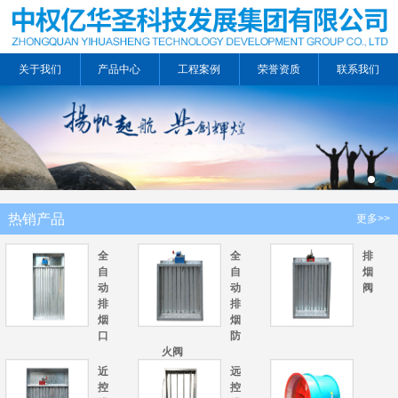
关于我们
产品中心
工程案例
荣誉资质
联系我们
热销产品
更多>>
全
全
排
自
自
烟
动
动
阀
排
排
烟
烟
口
防
火阀
近
远
控
控